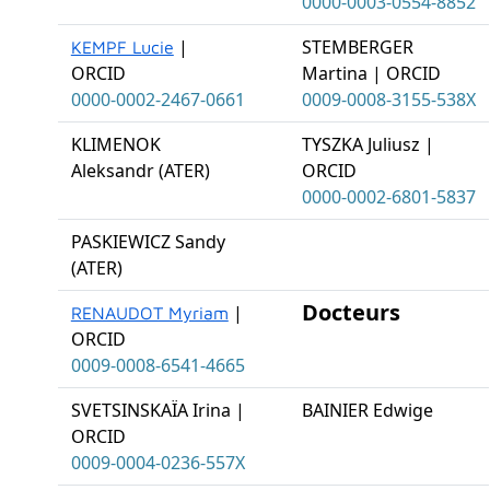
0000-0003-0554-8852
|
STEMBERGER
KEMPF Lucie
ORCID
Martina | ORCID
0000-0002-2467-0661
0009-0008-3155-538X
KLIMENOK
TYSZKA Juliusz |
Aleksandr (ATER)
ORCID
0000-0002-6801-5837
PASKIEWICZ Sandy
(ATER)
Docteurs
|
RENAUDOT Myriam
ORCID
0009-0008-6541-4665
SVETSINSKAÏA Irina |
BAINIER Edwige
ORCID
0009-0004-0236-557X