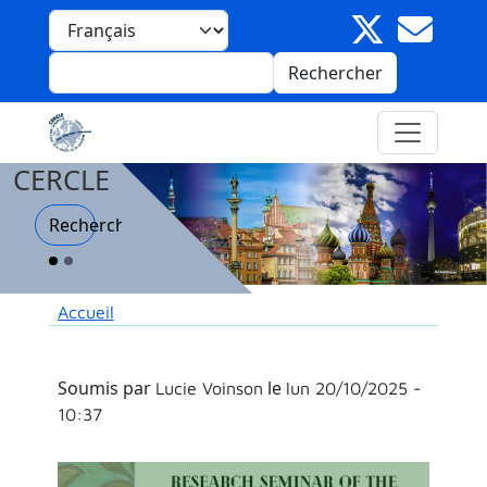
Aller au contenu principal
Panneau de gestion des cookies
Select your language
Rechercher
CERCLE
Recherche
Fil d'Ariane
Accueil
Soumis par
le
Lucie Voinson
lun 20/10/2025 -
10:37