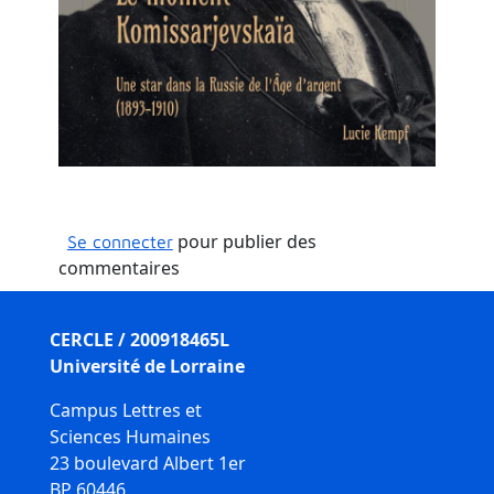
pour publier des
Se connecter
commentaires
CERCLE / 200918465L
Université de Lorraine
Campus Lettres et
Sciences Humaines
23 boulevard Albert 1er
BP 60446