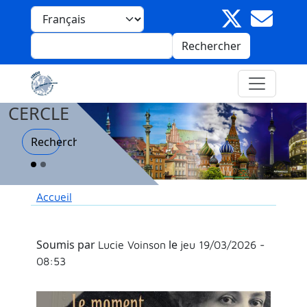
Aller au contenu principal
Panneau de gestion des cookies
Select your language
Rechercher
CERCLE
Recherche
Fil d'Ariane
Accueil
Soumis par
le
Lucie Voinson
jeu 19/03/2026 -
08:53