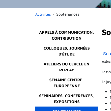
Fil d'Ariane
Activités
Soutenances
Main menu
So
APPELS À COMMUNICATION,
CONTRIBUTION
COLLOQUES, JOURNÉES
Sou
D'ÉTUDE
Maître
ATELIERS DU CERCLE EN
REPLAY
Le thé
SEMAINE CENTRE-
Le jur
EUROPÉENNE
SÉMINAIRES, CONFÉRENCES,
EXPOSITIONS