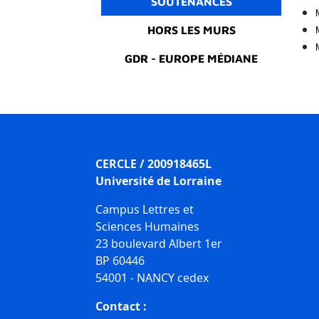
SOUTENANCES
HORS LES MURS
GDR - EUROPE MÉDIANE
CERCLE / 200918465L
Université de Lorraine
Campus Lettres et
Sciences Humaines
23 boulevard Albert 1er
BP 60446
54001 - NANCY cedex
Contact :