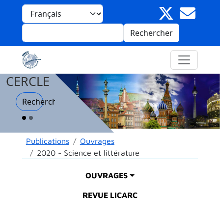
Aller au contenu principal
Panneau de gestion des cookies
Select your language
Rechercher
CERCLE
Recherche
Fil d'Ariane
Publications
Ouvrages
2020 - Science et littérature
Main menu
OUVRAGES
REVUE LICARC