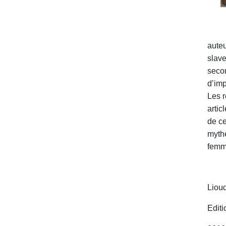
auteu
slave
secon
d’imp
Les r
artic
de ce
mythe
femm
Liou
Editi