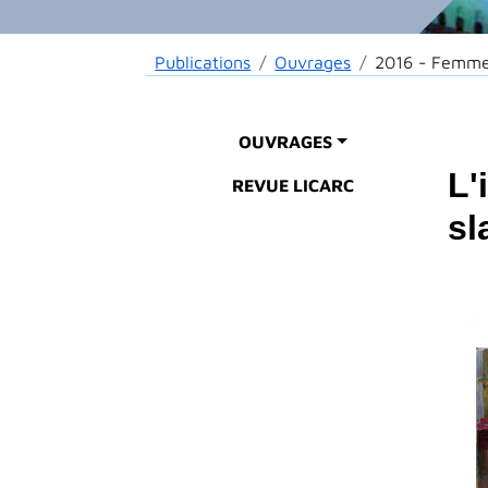
Fil d'Ariane
Publications
Ouvrages
2016 - Femme
Main menu
OUVRAGES
L'
REVUE LICARC
sl