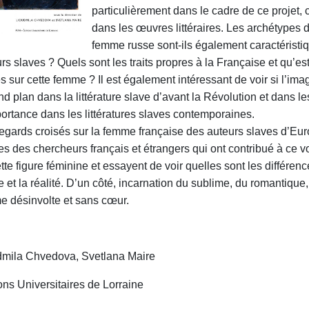
particulièrement dans le cadre de ce projet, c
dans les œuvres littéraires. Les archétypes 
femme russe sont-ils également caractéristi
rs slaves ? Quels sont les traits propres à la Française et qu’es
s sur cette femme ? Il est également intéressant de voir si l’im
d plan dans la littérature slave d’avant la Révolution et dans les
ortance dans les littératures slaves contemporaines.
egards croisés sur la femme française des auteurs slaves d’Eur
les des chercheurs français et étrangers qui ont contribué à ce vol
tte figure féminine et essayent de voir quelles sont les différenc
 et la réalité. D’un côté, incarnation du sublime, du romantique, 
e désinvolte et sans cœur.
dmila Chvedova, Svetlana Maire
ons Universitaires de Lorraine