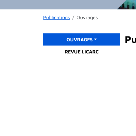
Fil d'Ariane
Publications
Ouvrages
Main menu
Pu
OUVRAGES
REVUE LICARC