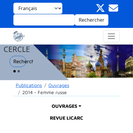
Aller au contenu principal
Panneau de gestion des cookies
Select your language
Rechercher
CERCLE
Recherche
Fil d'Ariane
Publications
Ouvrages
2014 - Femme russe
Main menu
OUVRAGES
REVUE LICARC