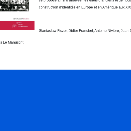
se propose ainsi d’analyser les effets d’anciens et de no
construction d’identités en Europe et en Amérique aux XI
Staniaslaw Fiszer, Didier Francfort, Antoine Nivière, Jean
ns Le Manuscrit