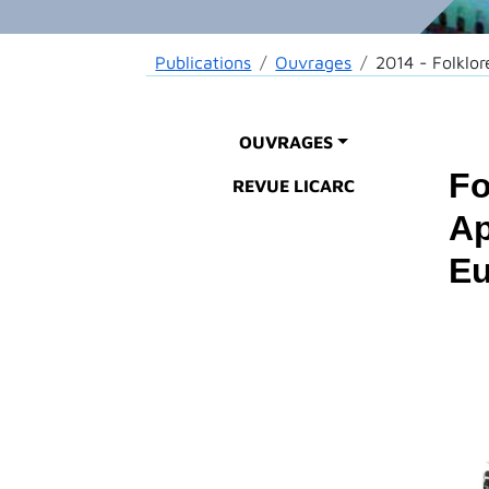
Fil d'Ariane
Publications
Ouvrages
2014 - Folklor
Main menu
OUVRAGES
Fo
REVUE LICARC
Ap
Eu