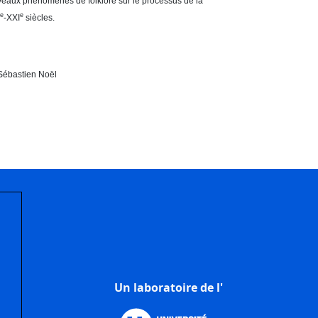
uveaux phénomènes de folklore sur le processus de la
e
e
X
-XXI
siècles.
-Sébastien Noël
Un laboratoire de l'