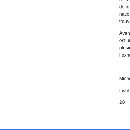
défin
natio
trou
Avant
est u
plusi
l’exh
Miche
Insti
2011