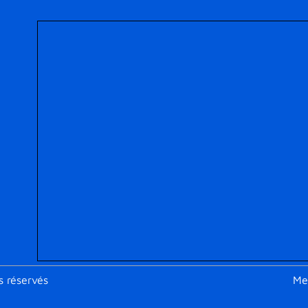
Foo
s réservés
Me