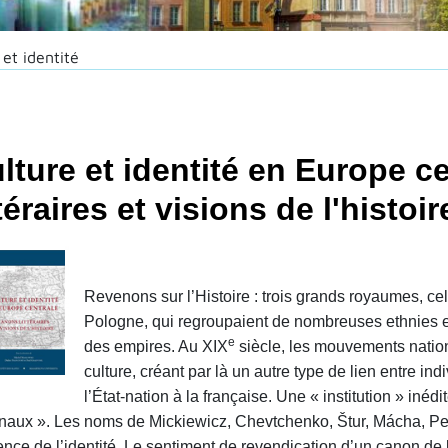
 et identité
lture et identité en Europe c
ttéraires et visions de l'histoir
Revenons sur l’Histoire : trois grands royaumes, ce
Pologne, qui regroupaient de nombreuses ethnies e
e
des empires. Au XIX
siècle, les mouvements nationa
culture, créant par là un autre type de lien entre ind
l’État-nation à la française. Une « institution » inéd
onaux ». Les noms de Mickiewicz, Chevtchenko, Štur, Mácha, Pe
ence de l’identité. Le sentiment de revendication d’un canon de 