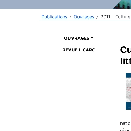
Fil d'Ariane
Publications
Ouvrages
2011 - Culture
Main menu
OUVRAGES
Cu
REVUE LICARC
li
nati
référ