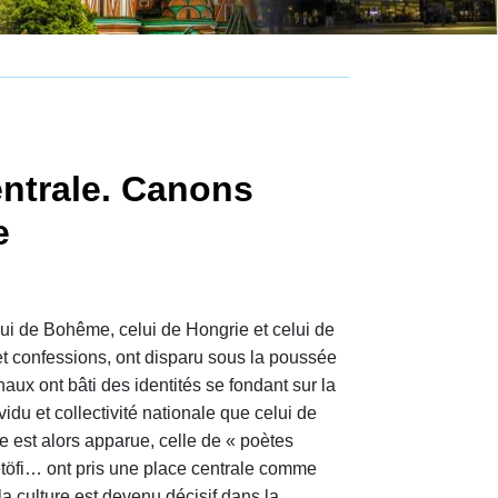
entrale. Canons
e
lui de Bohême, celui de Hongrie et celui de
t confessions, ont disparu sous la poussée
ux ont bâti des identités se fondant sur la
ividu et collectivité nationale que celui de
ite est alors apparue, celle de « poètes
töfi… ont pris une place centrale comme
la culture est devenu décisif dans la